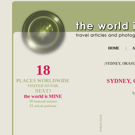
HOME
|
A
|
SYDNEY, ORASU
18
SYDNEY, 
PLACES WORLDWIDE
VISITED SO FAR.
NEXT?
S
the world is MINE
18
destinatii turistice
21
articole publicate