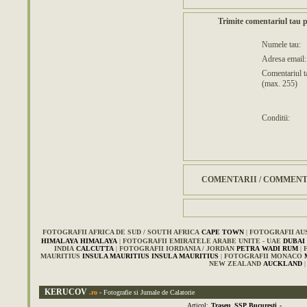
Trimite comentariul tau pe
Numele tau:
Adresa email:
Comentariul t
(max. 255)
Conditii:
COMENTARII / COMMEN
FOTOGRAFII AFRICA DE SUD / SOUTH AFRICA
CAPE TOWN
|
FOTOGRAFII AU
HIMALAYA
HIMALAYA
|
FOTOGRAFII EMIRATELE ARABE UNITE - UAE
DUBAI 
INDIA
CALCUTTA
|
FOTOGRAFII IORDANIA / JORDAN
PETRA
WADI RUM
|
MAURITIUS
INSULA MAURITIUS
INSULA MAURITIUS
|
FOTOGRAFII MONACO
NEW ZEALAND
AUCKLAND
KERUCOV
.ro
- Fotografie si Jurnale de Calatorie
Articol:
Traseu SSP Bucuresti -