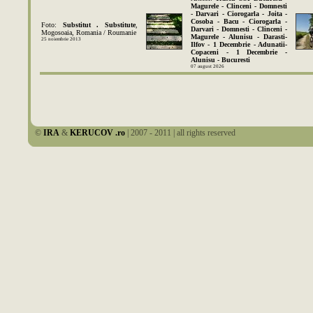
Magurele - Clinceni - Domnesti
- Darvari - Ciorogarla - Joita -
Cosoba - Bacu - Ciorogarla -
Foto:
Substitut . Substitute
,
Darvari - Domnesti - Clinceni -
Mogosoaia, Romania / Roumanie
Magurele - Alunisu - Darasti-
25 noiembrie 2013
Ilfov - 1 Decembrie - Adunatii-
Copaceni - 1 Decembrie -
Alunisu - Bucuresti
07 august 2026
©
IRA
&
KERUCOV .ro
| 2007 - 2011 | all rights reserved