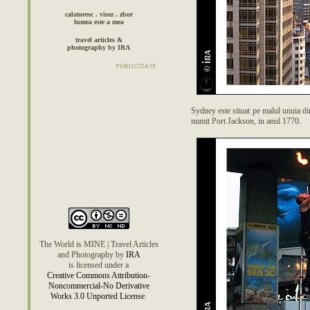
calatoresc . visez . zbor
lumea este a mea
travel articles &
photography by IRA
Sydney este situat pe malul unuia di
numit Port Jackson, in anul 1770.
The World is MINE | Travel Articles
and Photography
by
IRA
is licensed under a
Creative Commons Attribution-
Noncommercial-No Derivative
Works 3.0 Unported License
.