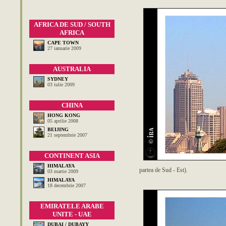
AFRICA DE SUD / SOUTH
AFRICA
CAPE TOWN
27 ianuarie 2009
AUSTRALIA
SYDNEY
03 iulie 2009
CHINA
HONG KONG
05 aprilie 2008
BEIJING
21 septembrie 2007
CONTINENT ASIA
HIMALAYA
partea de Sud - Est).
03 martie 2009
HIMALAYA
18 decembrie 2007
EMIRATELE ARABE
UNITE - UAE
DUBAI / DUBAYY