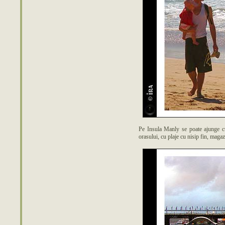
Pe Insula Manly se poate ajunge cu 
orasului, cu plaje cu nisip fin, magaz