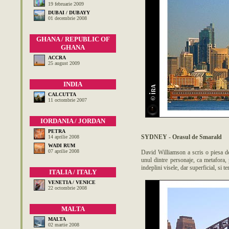
19 februarie 2009
DUBAI / DUBAYY
01 decembrie 2008
GHANA / REPUBLIC OF
GHANA
ACCRA
25 august 2009
INDIA
CALCUTTA
11 octombrie 2007
IORDANIA / JORDAN
PETRA
SYDNEY - Orasul de Smarald
14 aprilie 2008
WADI RUM
07 aprilie 2008
David Williamson a scris o piesa de
unul dintre personaje, ca metafora
indeplini visele, dar superficial, si t
ITALIA / ITALY
VENETIA / VENICE
22 octombrie 2008
MALTA
MALTA
02 martie 2008