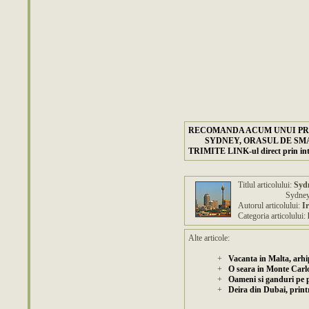
RECOMANDA ACUM UNUI PR
SYDNEY, ORASUL DE SM
TRIMITE LINK-ul direct prin in
Titlul articolului:
Sydn
Sydney, The Emera
Autorul articolului:
I
Categoria articolului:
Alte articole:
+
Vacanta in Malta, arhi
+
O seara in Monte Carl
+
Oameni si ganduri pe 
+
Deira din Dubai, print