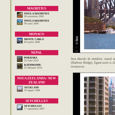
MAURITIUS
INSULA MAURITIUS
09 octombrie 2009
INSULA MAURITIUS
09 iunie 2008
MONACO
MONTE CARLO
06 martie 2008
NEPAL
POKHARA
Insa dincolo de metafore, orasul ar
23 iunie 2010
(Harbour Bridge). Zgarie-norii si cl
KATHMANDU
recunoscut.
02 februarie 2010
NOUA ZEELANDA / NEW
ZEALAND
AUCKLAND
18 august 2008
SEYCHELLES
SEYCHELLES
17 septembrie 2007